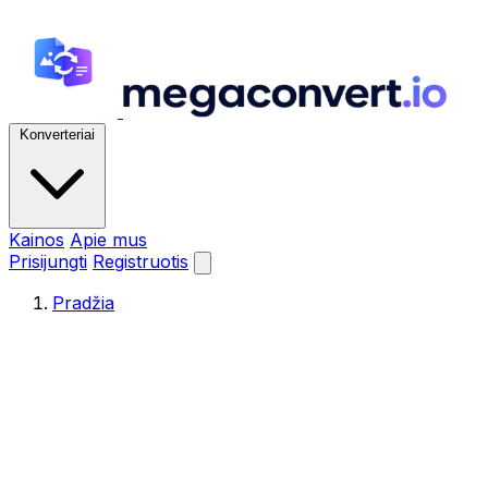
Konverteriai
Kainos
Apie mus
Prisijungti
Registruotis
Pradžia