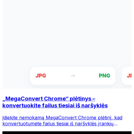
„MegaConvert Chrome“ plėtinys –
konvertuokite failus tiesiai iš naršyklės
Įdiekite nemokamą MegaConvert Chrome plėtinį, kad
konvertuotumėte failus tiesiai iš naršyklės įrankių
juostos. Dešiniuoju pelės mygtuku spustelėkite bet kurį