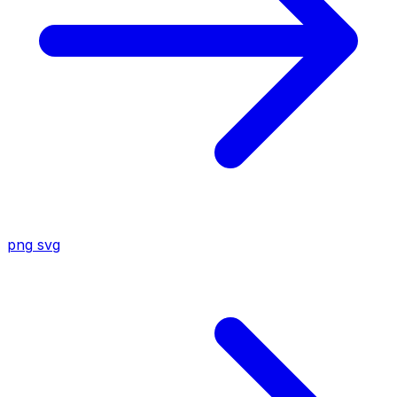
png
svg