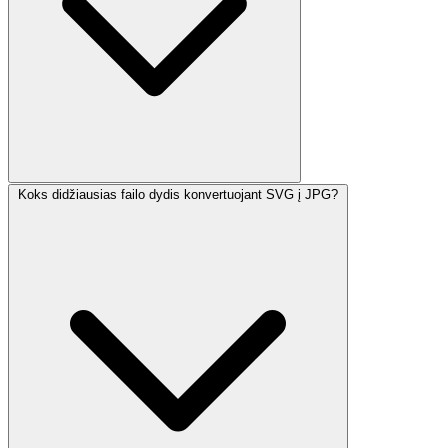
Koks didžiausias failo dydis konvertuojant SVG į JPG?