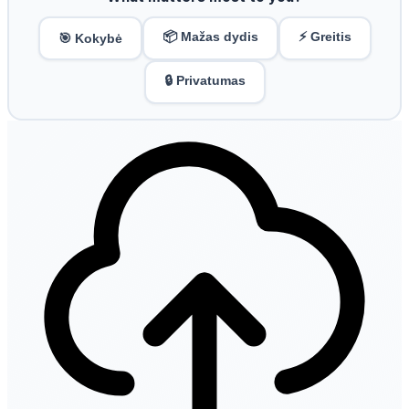
📦 Mažas dydis
⚡ Greitis
🎯 Kokybė
🔒 Privatumas