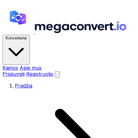
Konverteriai
Kainos
Apie mus
Prisijungti
Registruotis
Pradžia