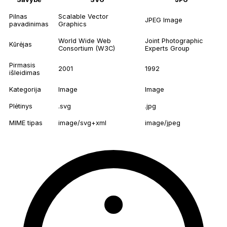
Pilnas
Scalable Vector
JPEG Image
pavadinimas
Graphics
World Wide Web
Joint Photographic
Kūrėjas
Consortium (W3C)
Experts Group
Pirmasis
2001
1992
išleidimas
Kategorija
Image
Image
Plėtinys
.svg
.jpg
MIME tipas
image/svg+xml
image/jpeg