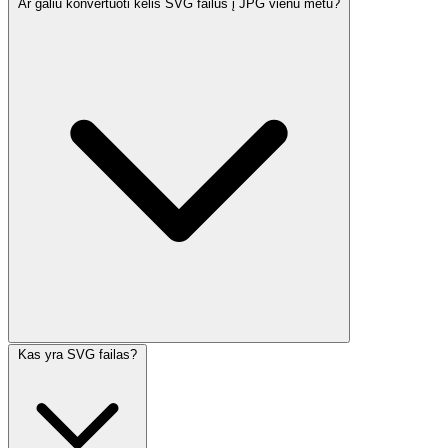
Ar galiu konvertuoti kelis SVG failus į JPG vienu metu?
Kas yra SVG failas?