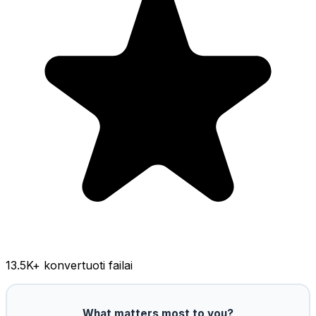
13.5K
+ konvertuoti failai
What matters most to you?