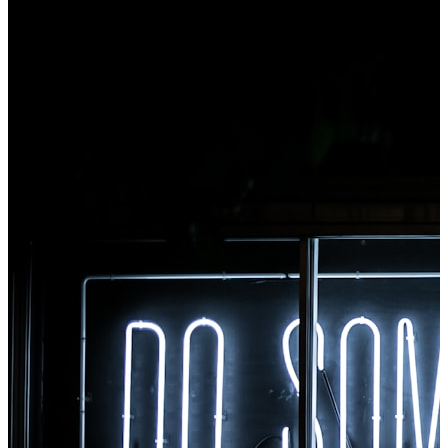
failą, kurį norite konvertuoti, iš karto pasiekite visus
įrankius iš „Chrome“.