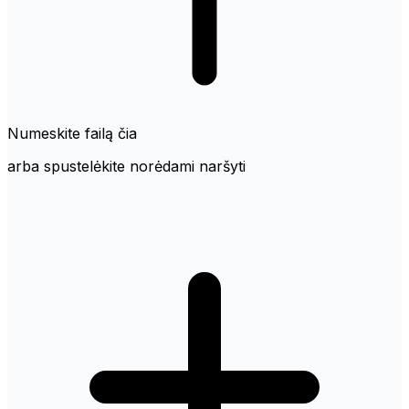
Numeskite failą čia
arba spustelėkite norėdami naršyti