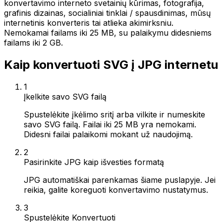
konvertavimo interneto svetainių kūrimas, fotografija,
grafinis dizainas, socialiniai tinklai / spausdinimas, mūsų
internetinis konverteris tai atlieka akimirksniu.
Nemokamai failams iki 25 MB, su palaikymu didesniems
failams iki 2 GB.
Kaip konvertuoti SVG į JPG internetu
1
Įkelkite savo SVG failą
Spustelėkite įkėlimo sritį arba vilkite ir numeskite
savo SVG failą. Failai iki 25 MB yra nemokami.
Didesni failai palaikomi mokant už naudojimą.
2
Pasirinkite JPG kaip išvesties formatą
JPG automatiškai parenkamas šiame puslapyje. Jei
reikia, galite koreguoti konvertavimo nustatymus.
3
Spustelėkite Konvertuoti