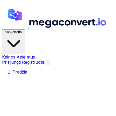
Konverteriai
Kainos
Apie mus
Prisijungti
Registruotis
Pradžia