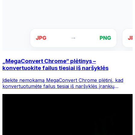
„MegaConvert Chrome“ plėtinys –
konvertuokite failus tiesiai iš naršyklės
Įdiekite nemokamą MegaConvert Chrome plėtinį, kad
konvertuotumėte failus tiesiai iš naršyklės įrankių
juostos. Dešiniuoju pelės mygtuku spustelėkite bet kurį
failą, kurį norite konvertuoti, iš karto pasiekite visus
įrankius iš „Chrome“.