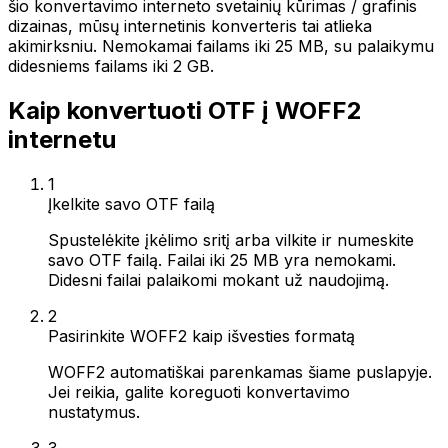
šio konvertavimo interneto svetainių kūrimas / grafinis
dizainas, mūsų internetinis konverteris tai atlieka
akimirksniu. Nemokamai failams iki 25 MB, su palaikymu
didesniems failams iki 2 GB.
Kaip konvertuoti OTF į WOFF2
internetu
1
Įkelkite savo OTF failą
Spustelėkite įkėlimo sritį arba vilkite ir numeskite
savo OTF failą. Failai iki 25 MB yra nemokami.
Didesni failai palaikomi mokant už naudojimą.
2
Pasirinkite WOFF2 kaip išvesties formatą
WOFF2 automatiškai parenkamas šiame puslapyje.
Jei reikia, galite koreguoti konvertavimo
nustatymus.
3