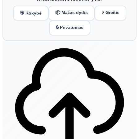
📦 Mažas dydis
⚡ Greitis
🎯 Kokybė
🔒 Privatumas