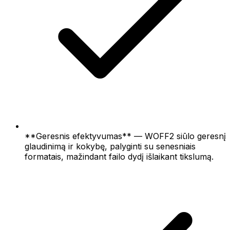
**Geresnis efektyvumas** — WOFF2 siūlo geresnį
glaudinimą ir kokybę, palyginti su senesniais
formatais, mažindant failo dydį išlaikant tikslumą.