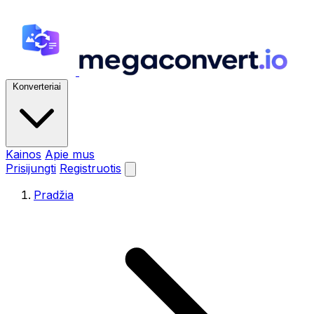
Konverteriai
Kainos
Apie mus
Prisijungti
Registruotis
Pradžia