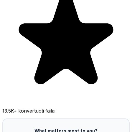
13.5K
+ konvertuoti failai
What matters most to you?