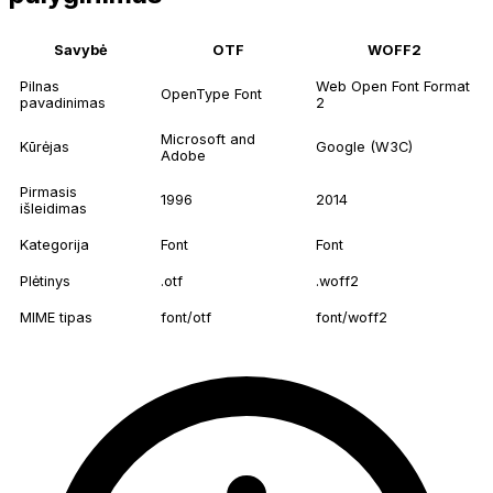
Savybė
OTF
WOFF2
Pilnas
Web Open Font Format
OpenType Font
pavadinimas
2
Microsoft and
Kūrėjas
Google (W3C)
Adobe
Pirmasis
1996
2014
išleidimas
Kategorija
Font
Font
Plėtinys
.otf
.woff2
MIME tipas
font/otf
font/woff2