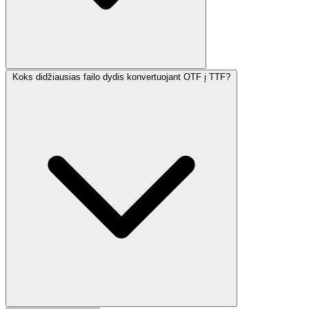
Koks didžiausias failo dydis konvertuojant OTF į TTF?