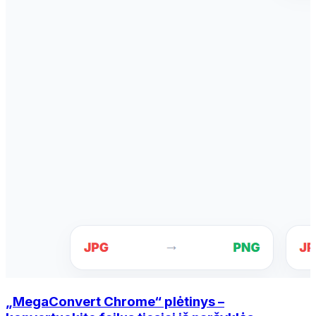
„MegaConvert Chrome“ plėtinys –