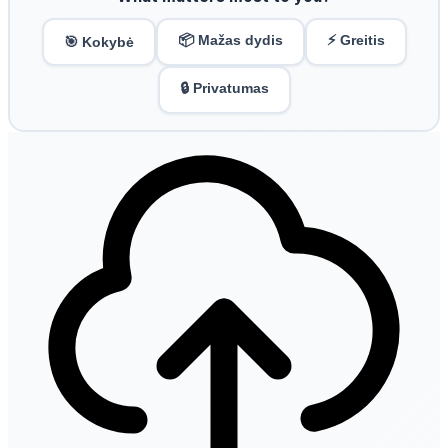
📦 Mažas dydis
⚡ Greitis
🎯 Kokybė
🔒 Privatumas