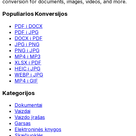
conversion for documents, images, videos, and more.
Populiarios Konversijos
PDF i DOCX
PDF i JPG
DOCX i PDF
JPG i PNG
PNG i JPG
MP4 i MP3
XLSX i PDF
HEIC i JPG
WEBP i JPG
MP4 i GIF
Kategorijos
Dokumentai
Vaizdai
Vaizdo įrašas
Garsas
Elektroninės knygos
Skaičiuoklės