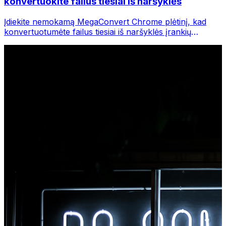
konvertuokite failus tiesiai iš naršyklės
Įdiekite nemokamą MegaConvert Chrome plėtinį, kad
konvertuotumėte failus tiesiai iš naršyklės įrankių
juostos. Dešiniuoju pelės mygtuku spustelėkite bet kurį
failą, kurį norite konvertuoti, iš karto pasiekite visus
įrankius iš „Chrome“.