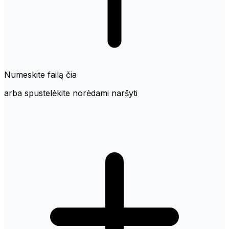
Numeskite failą čia
arba spustelėkite norėdami naršyti