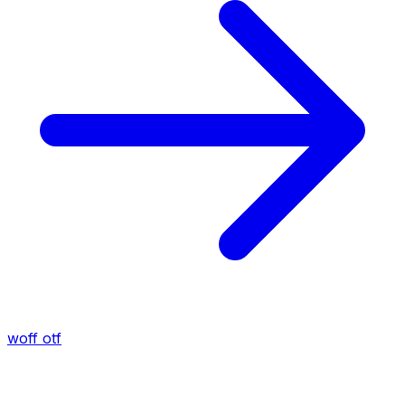
woff
otf