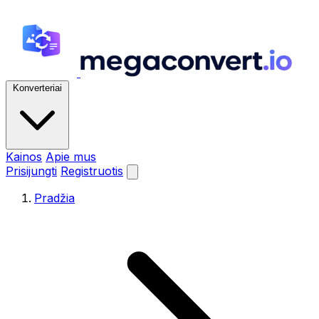
Konverteriai
Kainos
Apie mus
Prisijungti
Registruotis
Pradžia