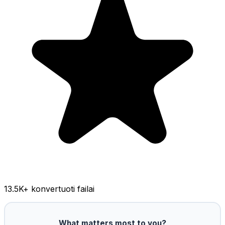
13.5K
+ konvertuoti failai
What matters most to you?