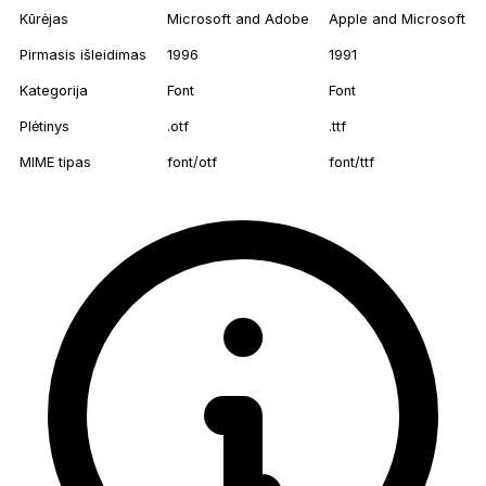
Kūrėjas
Microsoft and Adobe
Apple and Microsoft
Pirmasis išleidimas
1996
1991
Kategorija
Font
Font
Plėtinys
.otf
.ttf
MIME tipas
font/otf
font/ttf