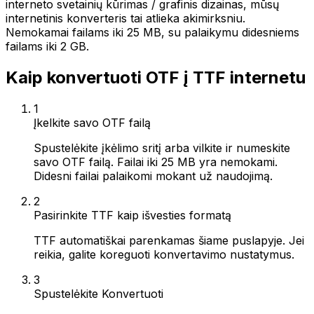
interneto svetainių kūrimas / grafinis dizainas, mūsų
internetinis konverteris tai atlieka akimirksniu.
Nemokamai failams iki 25 MB, su palaikymu didesniems
failams iki 2 GB.
Kaip konvertuoti OTF į TTF internetu
1
Įkelkite savo OTF failą
Spustelėkite įkėlimo sritį arba vilkite ir numeskite
savo OTF failą. Failai iki 25 MB yra nemokami.
Didesni failai palaikomi mokant už naudojimą.
2
Pasirinkite TTF kaip išvesties formatą
TTF automatiškai parenkamas šiame puslapyje. Jei
reikia, galite koreguoti konvertavimo nustatymus.
3
Spustelėkite Konvertuoti