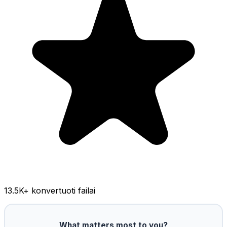
13.5K
+ konvertuoti failai
What matters most to you?