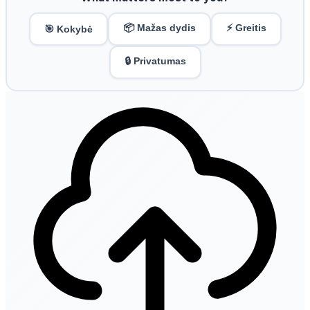
📦 Mažas dydis
⚡ Greitis
🎯 Kokybė
🔒 Privatumas