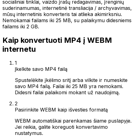
socialiniai tinklai, vaizdo įrašų redagavimas, įrenginių
suderinamumas, internetinė transliacija / archyvavimas,
mūsų internetinis konverteris tai atlieka akimirksniu.
Nemokamai failams iki 25 MB, su palaikymu didesniems
failams iki 2 GB.
Kaip konvertuoti MP4 į WEBM
internetu
1
Įkelkite savo MP4 failą
Spustelėkite įkėlimo sritį arba vilkite ir numeskite
savo MP4 failą. Failai iki 25 MB yra nemokami.
Didesni failai palaikomi mokant už naudojimą.
2
Pasirinkite WEBM kaip išvesties formatą
WEBM automatiškai parenkamas šiame puslapyje.
Jei reikia, galite koreguoti konvertavimo
nustatymus.