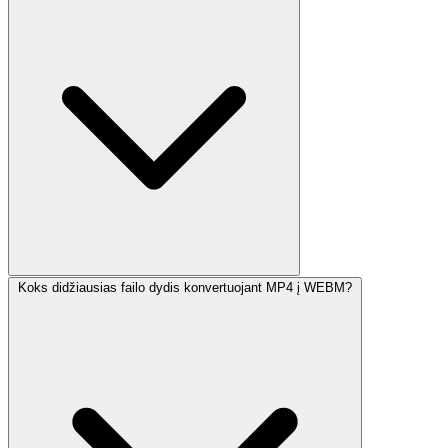
Koks didžiausias failo dydis konvertuojant MP4 į WEBM?