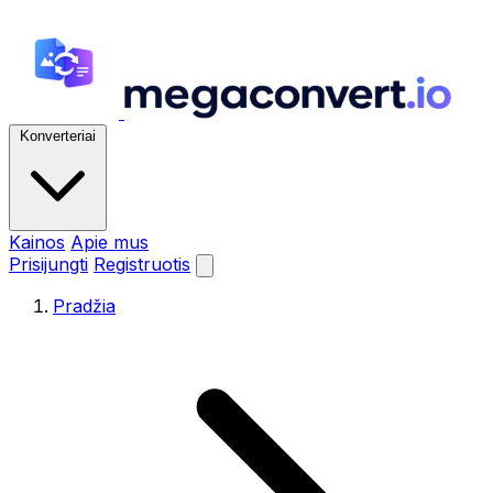
Konverteriai
Kainos
Apie mus
Prisijungti
Registruotis
Pradžia