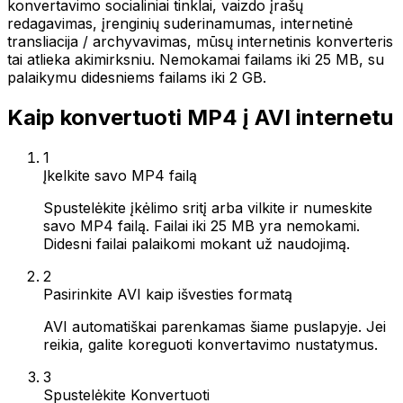
konvertavimo socialiniai tinklai, vaizdo įrašų
redagavimas, įrenginių suderinamumas, internetinė
transliacija / archyvavimas, mūsų internetinis konverteris
tai atlieka akimirksniu. Nemokamai failams iki 25 MB, su
palaikymu didesniems failams iki 2 GB.
Kaip konvertuoti MP4 į AVI internetu
1
Įkelkite savo MP4 failą
Spustelėkite įkėlimo sritį arba vilkite ir numeskite
savo MP4 failą. Failai iki 25 MB yra nemokami.
Didesni failai palaikomi mokant už naudojimą.
2
Pasirinkite AVI kaip išvesties formatą
AVI automatiškai parenkamas šiame puslapyje. Jei
reikia, galite koreguoti konvertavimo nustatymus.
3
Spustelėkite Konvertuoti