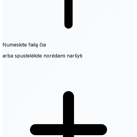
Numeskite failą čia
arba spustelėkite norėdami naršyti