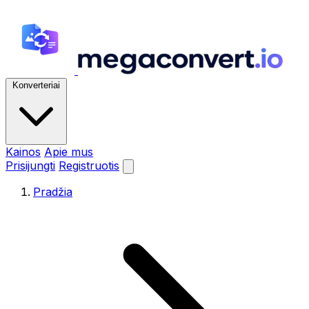
Konverteriai
Kainos
Apie mus
Prisijungti
Registruotis
Pradžia