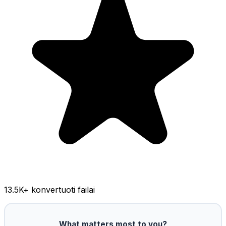
13.5K
+ konvertuoti failai
What matters most to you?