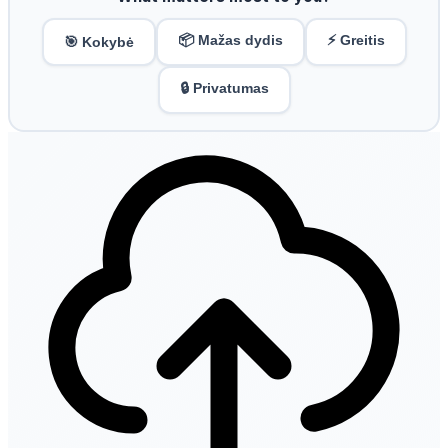
📦 Mažas dydis
⚡ Greitis
🎯 Kokybė
🔒 Privatumas