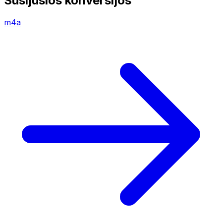
Susijusios konversijos
m4a