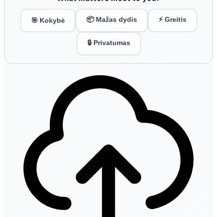
📦 Mažas dydis
⚡ Greitis
🎯 Kokybė
🔒 Privatumas