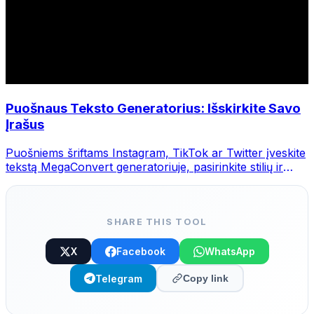
Puošnaus Teksto Generatorius: Išskirkite Savo
Įrašus
Puošniems šriftams Instagram, TikTok ar Twitter įveskite
tekstą MegaConvert generatoriuje, pasirinkite stilių ir
nukopijuokite.
SHARE THIS TOOL
X
Facebook
WhatsApp
Telegram
Copy link