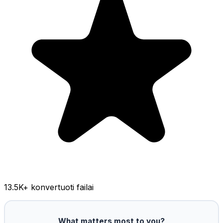
13.5K
+ konvertuoti failai
What matters most to you?