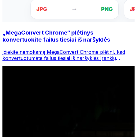
„MegaConvert Chrome“ plėtinys –
konvertuokite failus tiesiai iš naršyklės
Įdiekite nemokamą MegaConvert Chrome plėtinį, kad
konvertuotumėte failus tiesiai iš naršyklės įrankių
juostos. Dešiniuoju pelės mygtuku spustelėkite bet kurį
failą, kurį norite konvertuoti, iš karto pasiekite visus
įrankius iš „Chrome“.