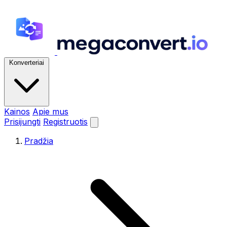
Konverteriai
Kainos
Apie mus
Prisijungti
Registruotis
Pradžia