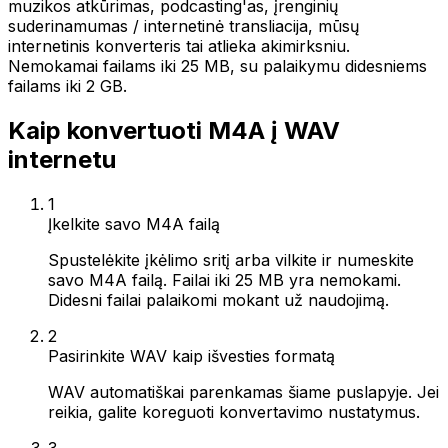
muzikos atkūrimas, podcasting'as, įrenginių
suderinamumas / internetinė transliacija, mūsų
internetinis konverteris tai atlieka akimirksniu.
Nemokamai failams iki 25 MB, su palaikymu didesniems
failams iki 2 GB.
Kaip konvertuoti M4A į WAV
internetu
1
Įkelkite savo M4A failą
Spustelėkite įkėlimo sritį arba vilkite ir numeskite
savo M4A failą. Failai iki 25 MB yra nemokami.
Didesni failai palaikomi mokant už naudojimą.
2
Pasirinkite WAV kaip išvesties formatą
WAV automatiškai parenkamas šiame puslapyje. Jei
reikia, galite koreguoti konvertavimo nustatymus.
3