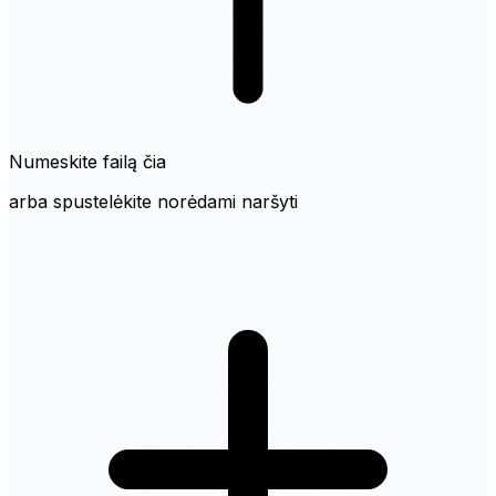
Numeskite failą čia
arba spustelėkite norėdami naršyti