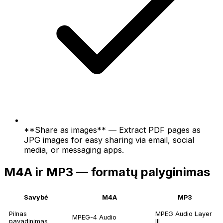
**Share as images** — Extract PDF pages as
JPG images for easy sharing via email, social
media, or messaging apps.
M4A ir MP3 — formatų palyginimas
Savybė
M4A
MP3
Pilnas
MPEG Audio Layer
MPEG-4 Audio
pavadinimas
III