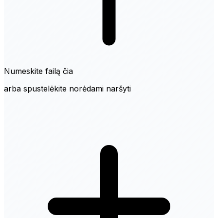
Numeskite failą čia
arba spustelėkite norėdami naršyti