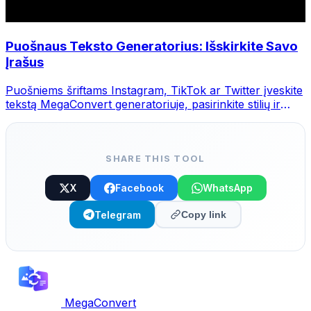
Puošnaus Teksto Generatorius: Išskirkite Savo
Įrašus
Puošniems šriftams Instagram, TikTok ar Twitter įveskite
tekstą MegaConvert generatoriuje, pasirinkite stilių ir
nukopijuokite.
SHARE THIS TOOL
X
Facebook
WhatsApp
Telegram
Copy link
MegaConvert