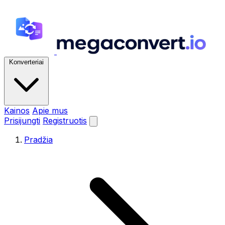
Konverteriai
Kainos
Apie mus
Prisijungti
Registruotis
Pradžia