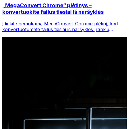
„MegaConvert Chrome“ plėtinys –
konvertuokite failus tiesiai iš naršyklės
Įdiekite nemokamą MegaConvert Chrome plėtinį, kad
konvertuotumėte failus tiesiai iš naršyklės įrankių
juostos. Dešiniuoju pelės mygtuku spustelėkite bet kurį
failą, kurį norite konvertuoti, iš karto pasiekite visus
įrankius iš „Chrome“.