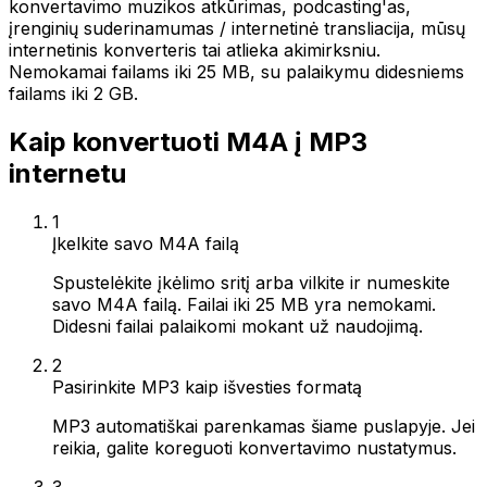
konvertavimo muzikos atkūrimas, podcasting'as,
įrenginių suderinamumas / internetinė transliacija, mūsų
internetinis konverteris tai atlieka akimirksniu.
Nemokamai failams iki 25 MB, su palaikymu didesniems
failams iki 2 GB.
Kaip konvertuoti M4A į MP3
internetu
1
Įkelkite savo M4A failą
Spustelėkite įkėlimo sritį arba vilkite ir numeskite
savo M4A failą. Failai iki 25 MB yra nemokami.
Didesni failai palaikomi mokant už naudojimą.
2
Pasirinkite MP3 kaip išvesties formatą
MP3 automatiškai parenkamas šiame puslapyje. Jei
reikia, galite koreguoti konvertavimo nustatymus.
3