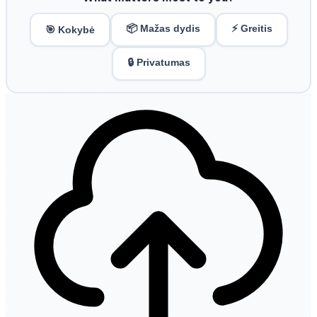
📦 Mažas dydis
⚡ Greitis
🎯 Kokybė
🔒 Privatumas