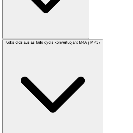
Koks didžiausias failo dydis konvertuojant M4A į MP3?