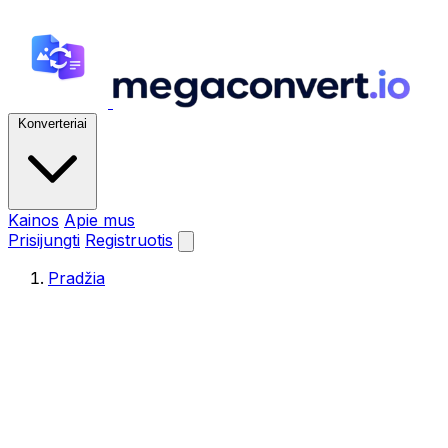
Konverteriai
Kainos
Apie mus
Prisijungti
Registruotis
Pradžia