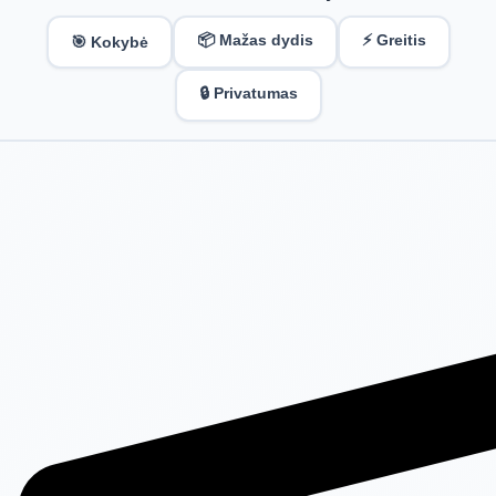
📦 Mažas dydis
⚡ Greitis
🎯 Kokybė
🔒 Privatumas