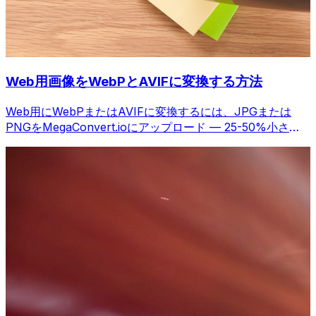
Web用画像をWebPとAVIFに変換する方法
Web用にWebPまたはAVIFに変換するには、JPGまたは
PNGをMegaConvert.ioにアップロード — 25-50%小さ
く、品質維持。