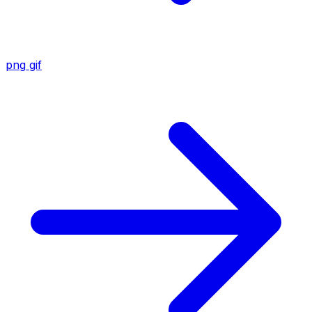
png
gif