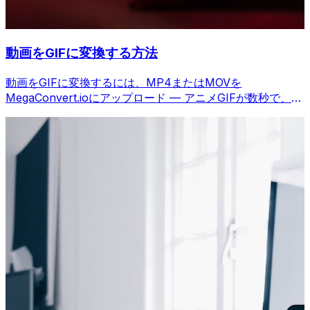
動画をGIFに変換する方法
動画をGIFに変換するには、MP4またはMOVを
MegaConvert.ioにアップロード — アニメGIFが数秒で、無
料。