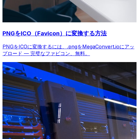
PNGをICO（Favicon）に変換する方法
PNGをICOに変換するには、.pngをMegaConvert.ioにアッ
プロード — 完璧なファビコン、無料。