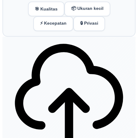
📦 Ukuran kecil
🎯 Kualitas
⚡ Kecepatan
🔒 Privasi