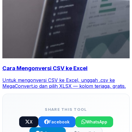
Cara Mengonversi CSV ke Excel
Untuk mengonversi CSV ke Excel, unggah .csv ke
MegaConvert.io dan pilih XLSX — kolom terjaga, gratis.
SHARE THIS TOOL
X
Facebook
WhatsApp