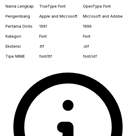
Nama Lengkap
TrueType Font
OpenType Font
Pengembang
Apple and Microsoft
Microsoft and Adobe
Pertama Dirilis
1991
1996
Kategori
Font
Font
Ekstensi
.ttf
.otf
Tipe MIME
font/ttf
font/otf