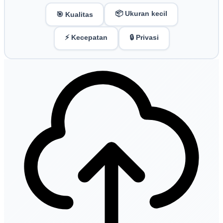
📦 Ukuran kecil
🎯 Kualitas
⚡ Kecepatan
🔒 Privasi