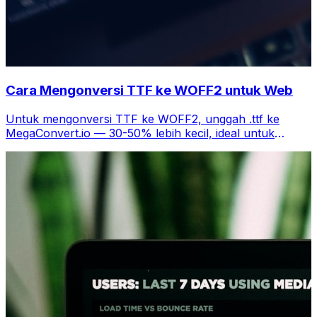
Cara Mengonversi TTF ke WOFF2 untuk Web
Untuk mengonversi TTF ke WOFF2, unggah .ttf ke
MegaConvert.io — 30-50% lebih kecil, ideal untuk
performa web, gratis.