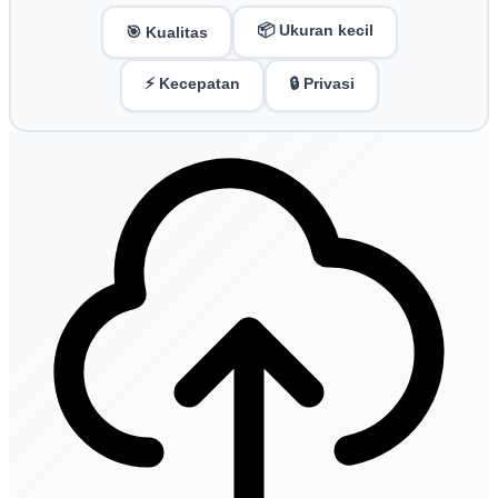
📦 Ukuran kecil
🎯 Kualitas
⚡ Kecepatan
🔒 Privasi