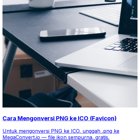
Cara Mengonversi PNG ke ICO (Favicon)
Untuk mengonversi PNG ke ICO, unggah .png ke
MegaConvert.io — file ikon sempurna, gratis.