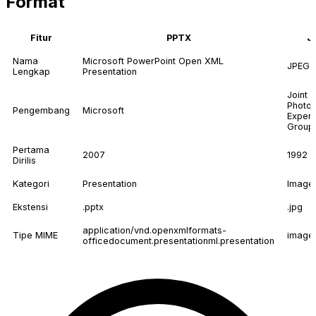
Format
Fitur
PPTX
J
Nama
Microsoft PowerPoint Open XML
JPEG 
Lengkap
Presentation
Joint
Photog
Pengembang
Microsoft
Expert
Group
Pertama
2007
1992
Dirilis
Kategori
Presentation
Image
Ekstensi
.pptx
.jpg
application/vnd.openxmlformats-
Tipe MIME
image
officedocument.presentationml.presentation