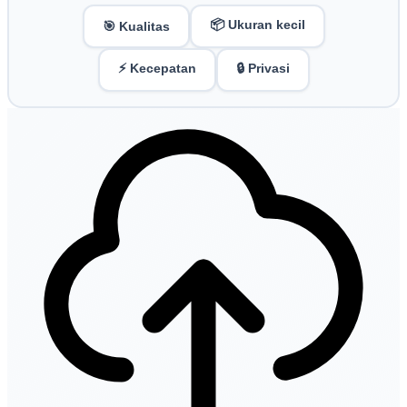
📦 Ukuran kecil
🎯 Kualitas
⚡ Kecepatan
🔒 Privasi