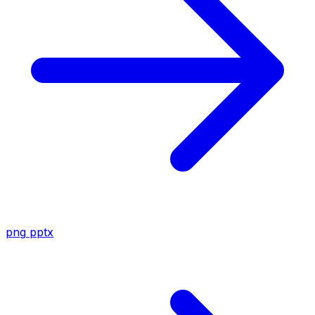
png
pptx