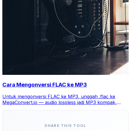
Cara Mengonversi FLAC ke MP3
Untuk mengonversi FLAC ke MP3, unggah .flac ke
MegaConvert.io — audio lossless jadi MP3 kompak,
gratis.
SHARE THIS TOOL