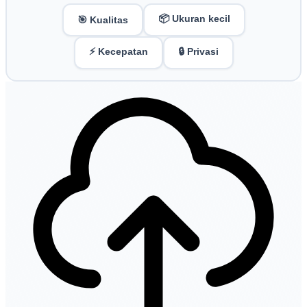
📦 Ukuran kecil
🎯 Kualitas
⚡ Kecepatan
🔒 Privasi