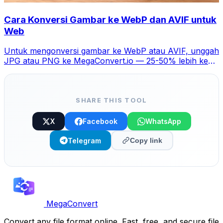
Cara Konversi Gambar ke WebP dan AVIF untuk
Web
Untuk mengonversi gambar ke WebP atau AVIF, unggah
JPG atau PNG ke MegaConvert.io — 25-50% lebih kecil
tanpa kehilangan kualitas.
SHARE THIS TOOL
X
Facebook
WhatsApp
Telegram
Copy link
MegaConvert
Convert any file format online. Fast, free, and secure file