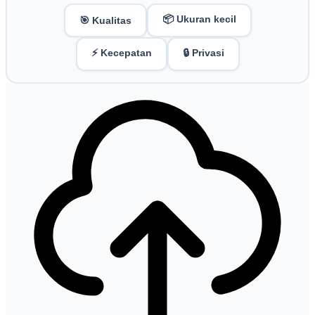
📦 Ukuran kecil
🎯 Kualitas
⚡ Kecepatan
🔒 Privasi