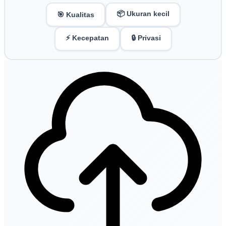
📦 Ukuran kecil
🎯 Kualitas
⚡ Kecepatan
🔒 Privasi