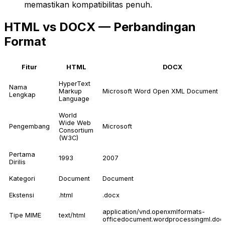
memastikan kompatibilitas penuh.
HTML vs DOCX — Perbandingan
Format
Fitur
HTML
DOCX
HyperText
Nama
Markup
Microsoft Word Open XML Document
Lengkap
Language
World
Wide Web
Pengembang
Microsoft
Consortium
(W3C)
Pertama
1993
2007
Dirilis
Kategori
Document
Document
Ekstensi
.html
.docx
application/vnd.openxmlformats-
Tipe MIME
text/html
officedocument.wordprocessingml.do