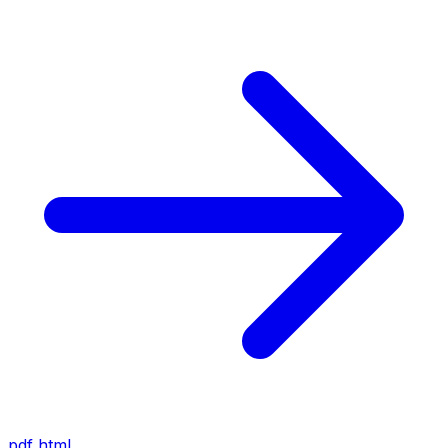
pdf
html