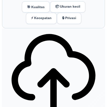
📦 Ukuran kecil
🎯 Kualitas
⚡ Kecepatan
🔒 Privasi