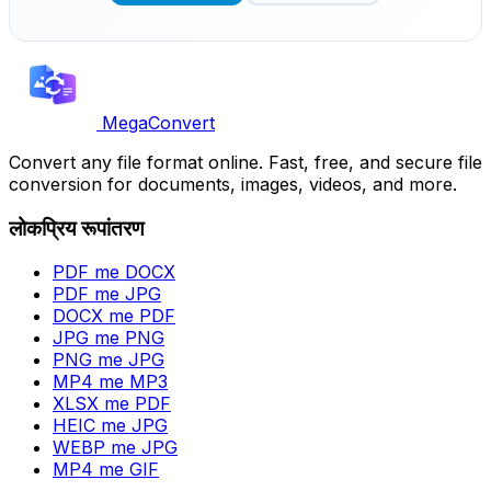
MegaConvert
Convert any file format online. Fast, free, and secure file
conversion for documents, images, videos, and more.
लोकप्रिय रूपांतरण
PDF me DOCX
PDF me JPG
DOCX me PDF
JPG me PNG
PNG me JPG
MP4 me MP3
XLSX me PDF
HEIC me JPG
WEBP me JPG
MP4 me GIF