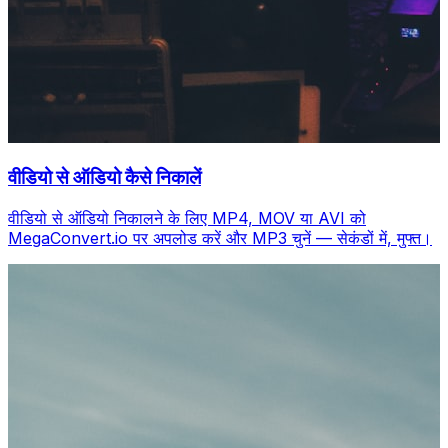
वीडियो से ऑडियो कैसे निकालें
वीडियो से ऑडियो निकालने के लिए MP4, MOV या AVI को
MegaConvert.io पर अपलोड करें और MP3 चुनें — सेकंडों में, मुफ्त।