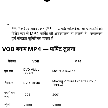
**सॉफ़्टवेयर आवश्यकताएँ** — आपके सॉफ़्टवेयर या प्लेटफ़ॉर्म को
विशेष रूप से MP4 फ़ॉर्मेट की आवश्यकता हो सकती है। रूपांतरण
पूर्ण संगतता सुनिश्चित करता है।
VOB बनाम MP4 — फ़ॉर्मेट तुलना
विशेषता
VOB
MP4
DVD Video
पूरा नाम
MPEG-4 Part 14
Object
Moving Picture Experts Group
डेवलपर
DVD Forum
(MPEG)
पहली बार
1996
2001
जारी
श्रेणी
Video
Video