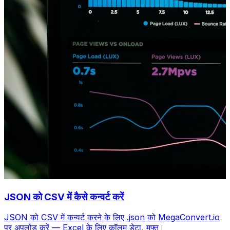
JSON को CSV में कैसे कन्वर्ट करें
JSON को CSV में कन्वर्ट करने के लिए .json को MegaConvert.io
पर अपलोड करें — Excel के लिए कॉलम डेटा, मुफ्त।