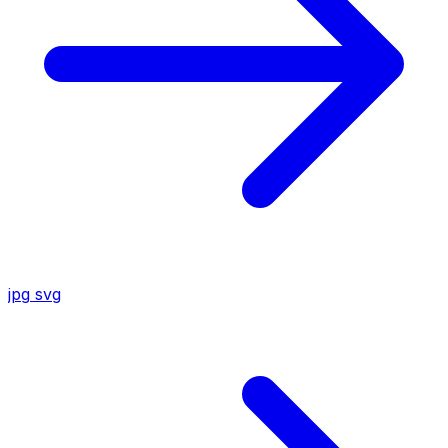
jpg
svg