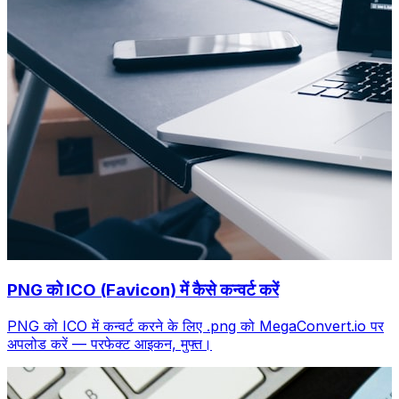
PNG को ICO (Favicon) में कैसे कन्वर्ट करें
PNG को ICO में कन्वर्ट करने के लिए .png को MegaConvert.io पर
अपलोड करें — परफेक्ट आइकन, मुफ्त।