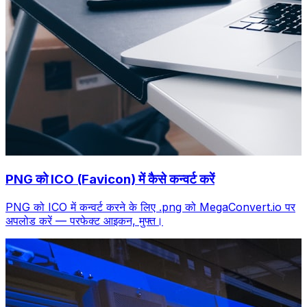
PNG को ICO (Favicon) में कैसे कन्वर्ट करें
PNG को ICO में कन्वर्ट करने के लिए .png को MegaConvert.io पर
अपलोड करें — परफेक्ट आइकन, मुफ्त।