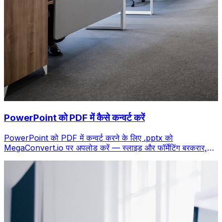
PowerPoint को PDF में कैसे कन्वर्ट करें
PowerPoint को PDF में कन्वर्ट करने के लिए .pptx को
MegaConvert.io पर अपलोड करें — स्लाइड और फॉर्मेटिंग बरकरार,
मुफ्त।