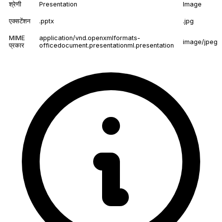
श्रेणी
Presentation
Image
एक्सटेंशन
.pptx
.jpg
MIME
application/vnd.openxmlformats-
image/jpeg
प्रकार
officedocument.presentationml.presentation