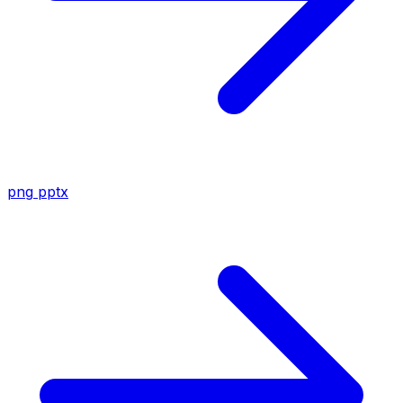
png
pptx