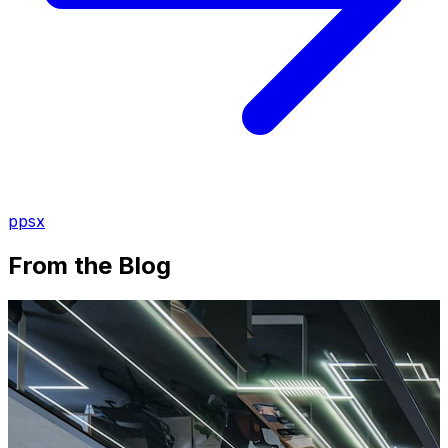
ppsx
From the Blog