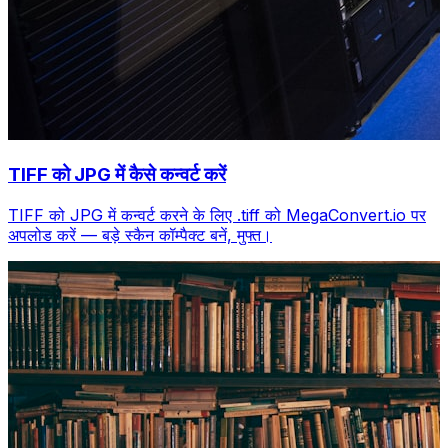
TIFF को JPG में कैसे कन्वर्ट करें
TIFF को JPG में कन्वर्ट करने के लिए .tiff को MegaConvert.io पर
अपलोड करें — बड़े स्कैन कॉम्पैक्ट बनें, मुफ्त।