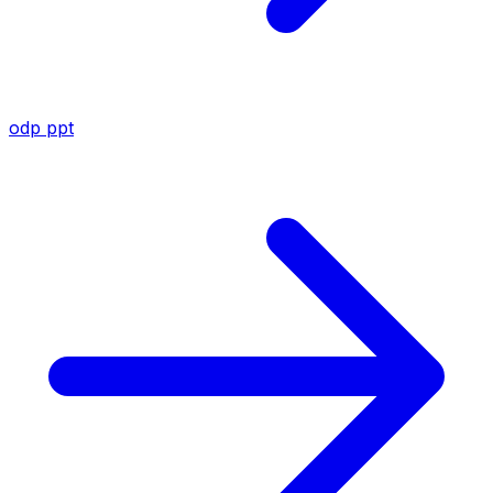
odp
ppt