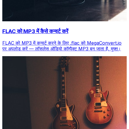
FLAC को MP3 में कैसे कन्वर्ट करें
FLAC को MP3 में कन्वर्ट करने के लिए .flac को MegaConvert.io
पर अपलोड करें — लॉसलेस ऑडियो कॉम्पैक्ट MP3 बन जाता है, मुफ्त।