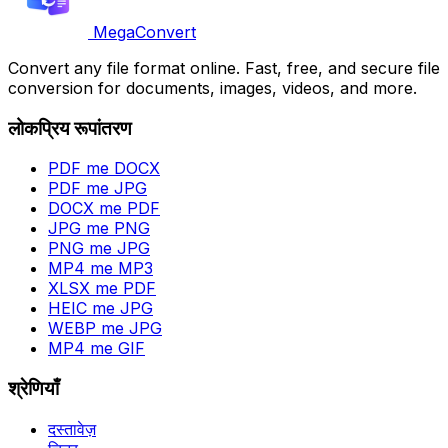
MegaConvert
Convert any file format online. Fast, free, and secure file
conversion for documents, images, videos, and more.
लोकप्रिय रूपांतरण
PDF me DOCX
PDF me JPG
DOCX me PDF
JPG me PNG
PNG me JPG
MP4 me MP3
XLSX me PDF
HEIC me JPG
WEBP me JPG
MP4 me GIF
श्रेणियाँ
दस्तावेज़