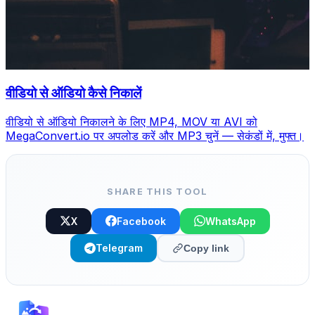
वीडियो से ऑडियो कैसे निकालें
वीडियो से ऑडियो निकालने के लिए MP4, MOV या AVI को
MegaConvert.io पर अपलोड करें और MP3 चुनें — सेकंडों में, मुफ्त।
SHARE THIS TOOL
X
Facebook
WhatsApp
Telegram
Copy link