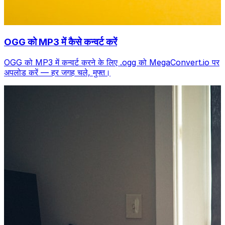
OGG को MP3 में कैसे कन्वर्ट करें
OGG को MP3 में कन्वर्ट करने के लिए .ogg को MegaConvert.io पर
अपलोड करें — हर जगह चले, मुफ्त।