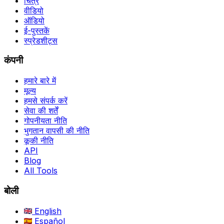
चित्र
वीडियो
ऑडियो
ई-पुस्तकें
स्प्रेडशीट्स
कंपनी
हमारे बारे में
मूल्य
हमसे संपर्क करें
सेवा की शर्तें
गोपनीयता नीति
भुगतान वापसी की नीति
कूकी नीति
API
Blog
All Tools
बोली
English
Español