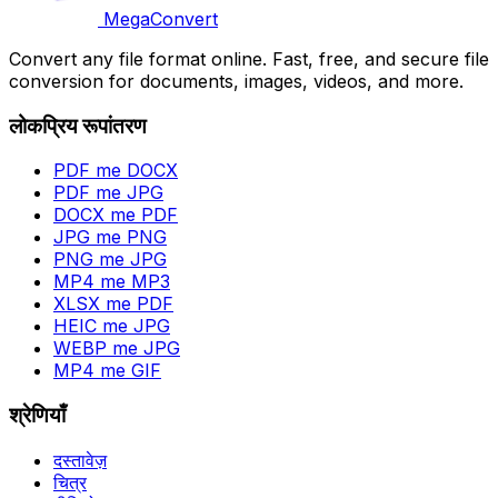
MegaConvert
Convert any file format online. Fast, free, and secure file
conversion for documents, images, videos, and more.
लोकप्रिय रूपांतरण
PDF me DOCX
PDF me JPG
DOCX me PDF
JPG me PNG
PNG me JPG
MP4 me MP3
XLSX me PDF
HEIC me JPG
WEBP me JPG
MP4 me GIF
श्रेणियाँ
दस्तावेज़
चित्र