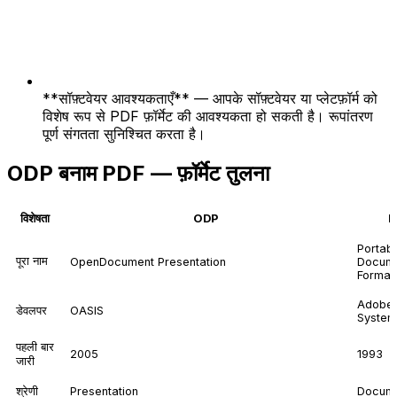
**सॉफ़्टवेयर आवश्यकताएँ** — आपके सॉफ़्टवेयर या प्लेटफ़ॉर्म को
विशेष रूप से PDF फ़ॉर्मेट की आवश्यकता हो सकती है। रूपांतरण
पूर्ण संगतता सुनिश्चित करता है।
ODP बनाम PDF — फ़ॉर्मेट तुलना
विशेषता
ODP
P
Portab
पूरा नाम
OpenDocument Presentation
Docum
Format
Adobe
डेवलपर
OASIS
System
पहली बार
2005
1993
जारी
श्रेणी
Presentation
Docum