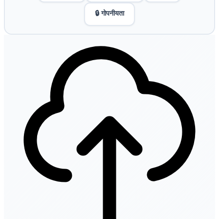
🔒 गोपनीयता