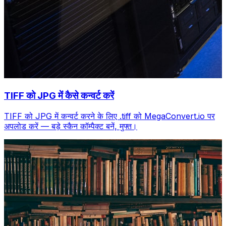
TIFF को JPG में कैसे कन्वर्ट करें
TIFF को JPG में कन्वर्ट करने के लिए .tiff को MegaConvert.io पर
अपलोड करें — बड़े स्कैन कॉम्पैक्ट बनें, मुफ्त।