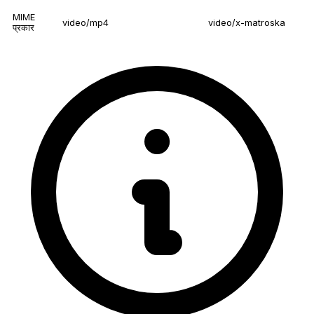
MIME
video/mp4
video/x-matroska
प्रकार