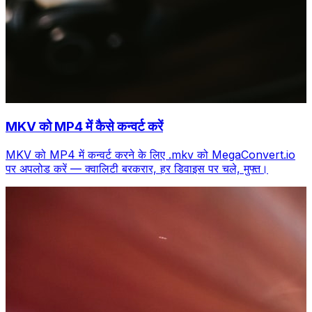
MKV को MP4 में कैसे कन्वर्ट करें
MKV को MP4 में कन्वर्ट करने के लिए .mkv को MegaConvert.io
पर अपलोड करें — क्वालिटी बरकरार, हर डिवाइस पर चले, मुफ्त।