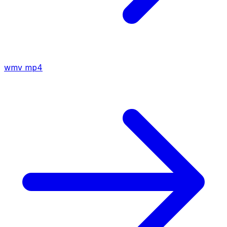
wmv
mp4