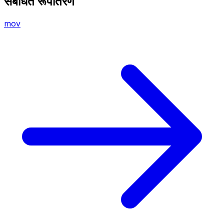
संबंधित रूपांतरण
mov