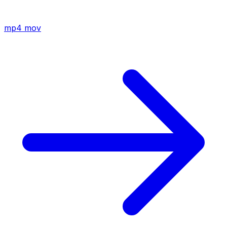
mp4
mov