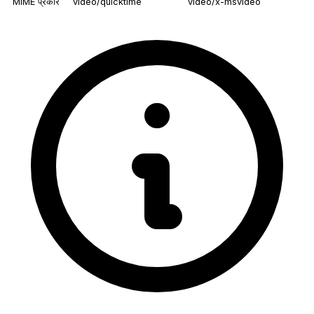
MIME प्रकार
video/quicktime
video/x-msvideo