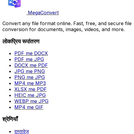
MegaConvert
Convert any file format online. Fast, free, and secure file
conversion for documents, images, videos, and more.
लोकप्रिय रूपांतरण
PDF me DOCX
PDF me JPG
DOCX me PDF
JPG me PNG
PNG me JPG
MP4 me MP3
XLSX me PDF
HEIC me JPG
WEBP me JPG
MP4 me GIF
श्रेणियाँ
दस्तावेज़