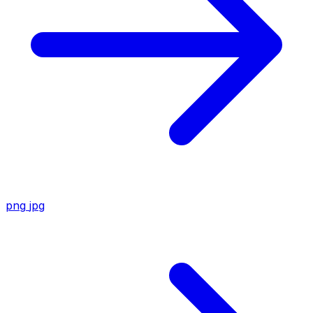
png
jpg