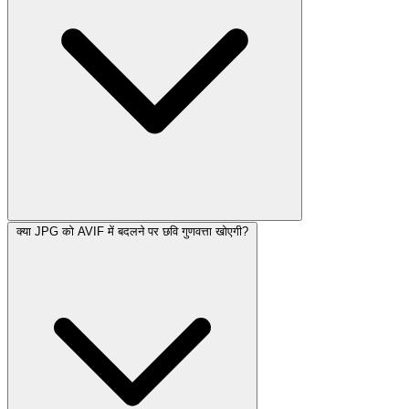
क्या JPG को AVIF में बदलने पर छवि गुणवत्ता खोएगी?