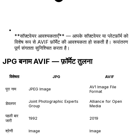
**सॉफ़्टवेयर आवश्यकताएँ** — आपके सॉफ़्टवेयर या प्लेटफ़ॉर्म को
विशेष रूप से AVIF फ़ॉर्मेट की आवश्यकता हो सकती है। रूपांतरण
पूर्ण संगतता सुनिश्चित करता है।
JPG बनाम AVIF — फ़ॉर्मेट तुलना
विशेषता
JPG
AVIF
AV1 Image File
पूरा नाम
JPEG Image
Format
Joint Photographic Experts
Alliance for Open
डेवलपर
Group
Media
पहली बार
1992
2019
जारी
श्रेणी
Image
Image