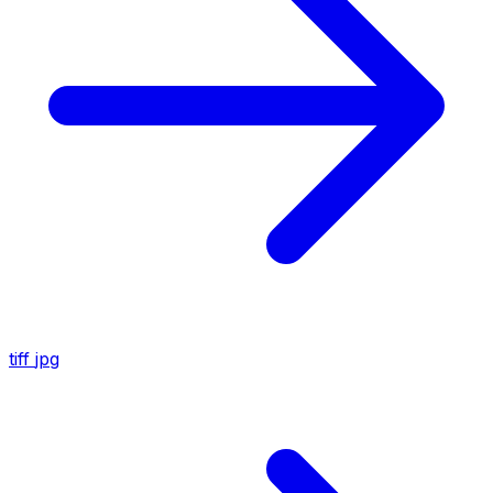
tiff
jpg