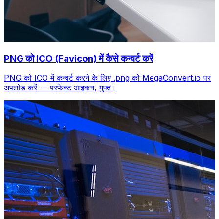
PNG को ICO (Favicon) में कैसे कन्वर्ट करें
PNG को ICO में कन्वर्ट करने के लिए .png को MegaConvert.io पर
अपलोड करें — परफेक्ट आइकन, मुफ्त।