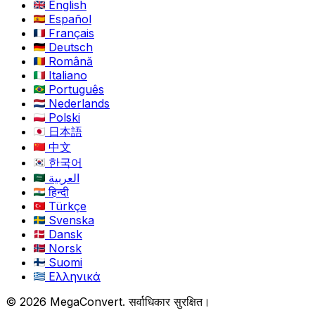
English
Español
Français
Deutsch
Română
Italiano
Português
Nederlands
Polski
日本語
中文
한국어
العربية
हिन्दी
Türkçe
Svenska
Dansk
Norsk
Suomi
Ελληνικά
© 2026 MegaConvert. सर्वाधिकार सुरक्षित।