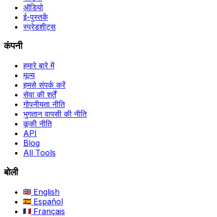
ऑडियो
ई-पुस्तकें
स्प्रेडशीट्स
कंपनी
हमारे बारे में
मूल्य
हमसे संपर्क करें
सेवा की शर्तें
गोपनीयता नीति
भुगतान वापसी की नीति
कूकी नीति
API
Blog
All Tools
बोली
English
Español
Français