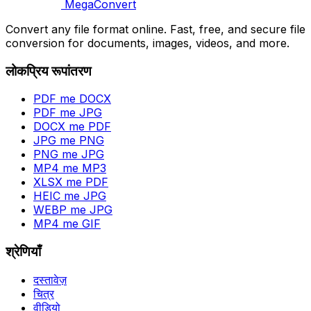
MegaConvert
Convert any file format online. Fast, free, and secure file
conversion for documents, images, videos, and more.
लोकप्रिय रूपांतरण
PDF me DOCX
PDF me JPG
DOCX me PDF
JPG me PNG
PNG me JPG
MP4 me MP3
XLSX me PDF
HEIC me JPG
WEBP me JPG
MP4 me GIF
श्रेणियाँ
दस्तावेज़
चित्र
वीडियो