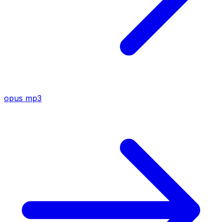
opus
mp3