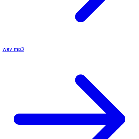
wav
mp3