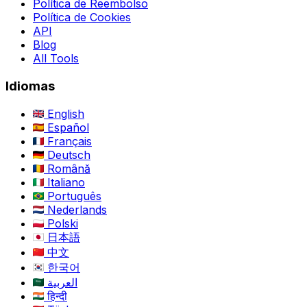
Política de Reembolso
Política de Cookies
API
Blog
All Tools
Idiomas
English
Español
Français
Deutsch
Română
Italiano
Português
Nederlands
Polski
日本語
中文
한국어
العربية
हिन्दी