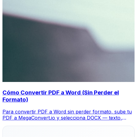
Cómo Convertir PDF a Word (Sin Perder el
Formato)
Para convertir PDF a Word sin perder formato, sube tu
PDF a MegaConvert.io y selecciona DOCX — texto,
tablas e imágenes se transfieren en segundos.