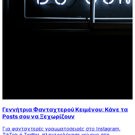
Γεννήτρια Φανταχτερού Κειμένου: Κάνε τα
Posts σου να Ξεχωρίζουν
Για φανταχτερές γραμματοσειρές στο Instagram,
TikTok ή Twitter, πληκτρολόγησε κείμενο στη