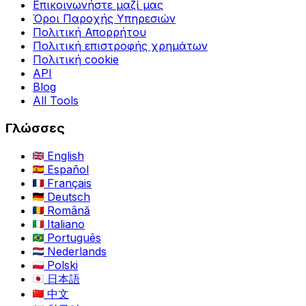
Επικοινωνήστε μαζί μας
Όροι Παροχής Υπηρεσιών
Πολιτική Απορρήτου
Πολιτική επιστροφής χρημάτων
Πολιτική cookie
API
Blog
All Tools
Γλώσσες
English
Español
Français
Deutsch
Română
Italiano
Português
Nederlands
Polski
日本語
中文