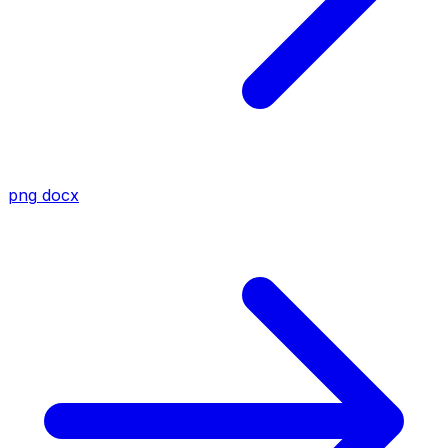
png
docx