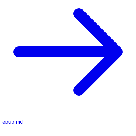
epub
md