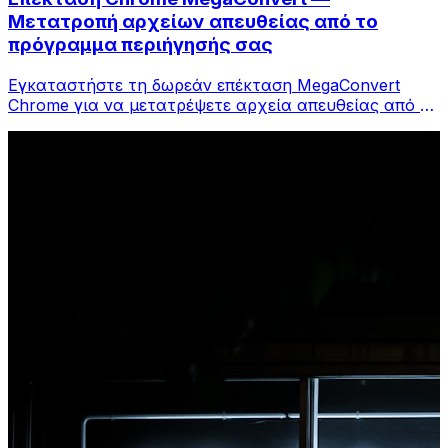
Μετατροπή αρχείων απευθείας από το
πρόγραμμα περιήγησής σας
Εγκαταστήστε τη δωρεάν επέκταση MegaConvert
Chrome για να μετατρέψετε αρχεία απευθείας από τη
γραμμή εργαλείων του προγράμματος περιήγησής
σας. Κάντε δεξί κλικ σε οποιοδήποτε αρχείο για
μετατροπή, αποκτήστε πρόσβαση σε όλα τα εργαλεία
αμέσως από το Chrome.