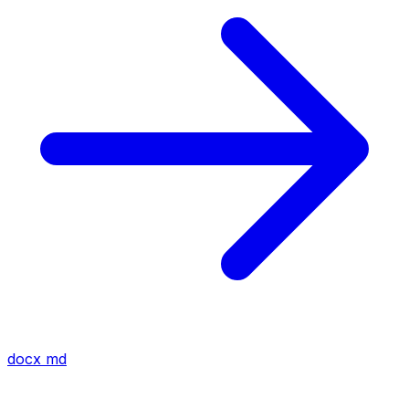
docx
md