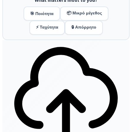
What matters most to you?
📦 Μικρό μέγεθος
🎯 Ποιότητα
⚡ Ταχύτητα
🔒 Απόρρητο