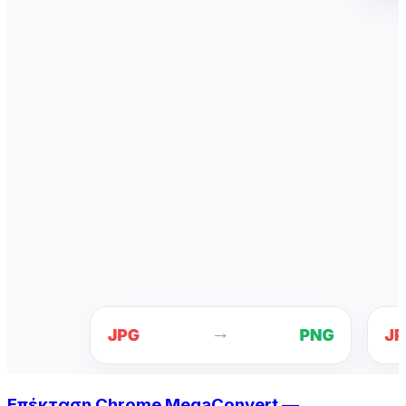
Επέκταση Chrome MegaConvert —