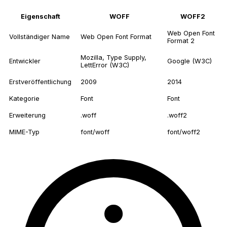
Eigenschaft
WOFF
WOFF2
Web Open Font
Vollständiger Name
Web Open Font Format
Format 2
Mozilla, Type Supply,
Entwickler
Google (W3C)
LettError (W3C)
Erstveröffentlichung
2009
2014
Kategorie
Font
Font
Erweiterung
.woff
.woff2
MIME-Typ
font/woff
font/woff2