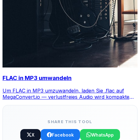
FLAC in MP3 umwandeln
Um FLAC in MP3 umzuwandeln, laden Sie .flac auf
MegaConvert.io — verlustfreies Audio wird kompakte
MP3, kostenlos.
SHARE THIS TOOL
X
Facebook
WhatsApp