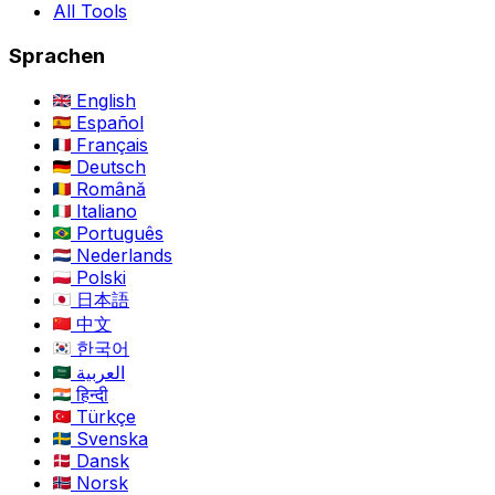
All Tools
Sprachen
English
Español
Français
Deutsch
Română
Italiano
Português
Nederlands
Polski
日本語
中文
한국어
العربية
हिन्दी
Türkçe
Svenska
Dansk
Norsk