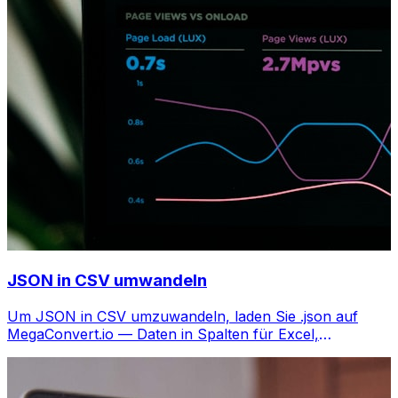
JSON in CSV umwandeln
Um JSON in CSV umzuwandeln, laden Sie .json auf
MegaConvert.io — Daten in Spalten für Excel,
kostenlos, kein Code nötig.