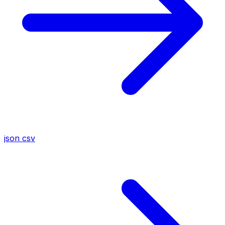
json
csv