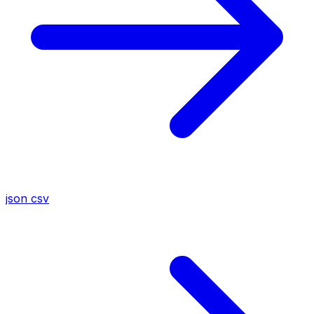
json
csv