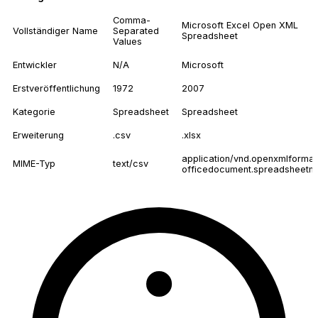
Comma-
Microsoft Excel Open XML
Vollständiger Name
Separated
Spreadsheet
Values
Entwickler
N/A
Microsoft
Erstveröffentlichung
1972
2007
Kategorie
Spreadsheet
Spreadsheet
Erweiterung
.csv
.xlsx
application/vnd.openxmlformat
MIME-Typ
text/csv
officedocument.spreadsheetml