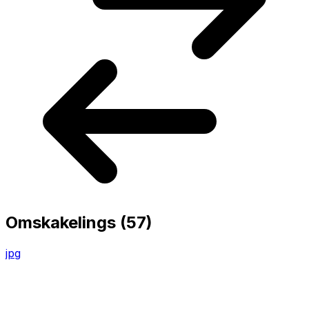
Omskakelings
(57)
jpg