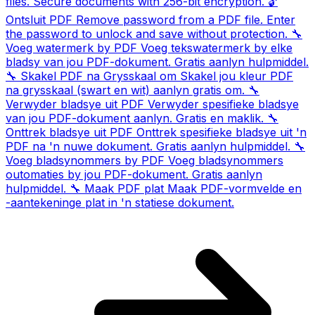
files. Secure documents with 256-bit encryption.
🔓
Ontsluit PDF
Remove password from a PDF file. Enter
the password to unlock and save without protection.
🔧
Voeg watermerk by PDF
Voeg tekswatermerk by elke
bladsy van jou PDF-dokument. Gratis aanlyn hulpmiddel.
🔧
Skakel PDF na Grysskaal om
Skakel jou kleur PDF
na grysskaal (swart en wit) aanlyn gratis om.
🔧
Verwyder bladsye uit PDF
Verwyder spesifieke bladsye
van jou PDF-dokument aanlyn. Gratis en maklik.
🔧
Onttrek bladsye uit PDF
Onttrek spesifieke bladsye uit 'n
PDF na 'n nuwe dokument. Gratis aanlyn hulpmiddel.
🔧
Voeg bladsynommers by PDF
Voeg bladsynommers
outomaties by jou PDF-dokument. Gratis aanlyn
hulpmiddel.
🔧
Maak PDF plat
Maak PDF-vormvelde en
-aantekeninge plat in 'n statiese dokument.