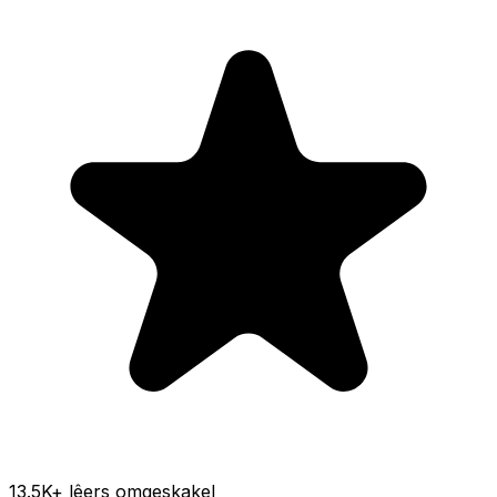
13.5K
+ lêers omgeskakel