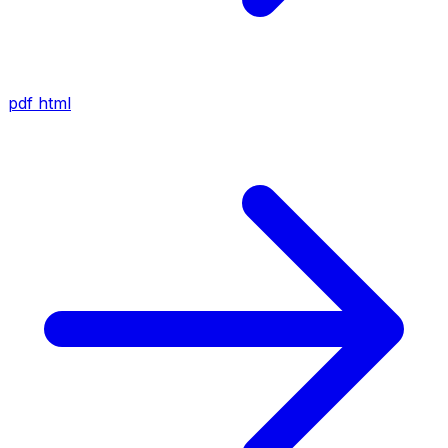
pdf
html