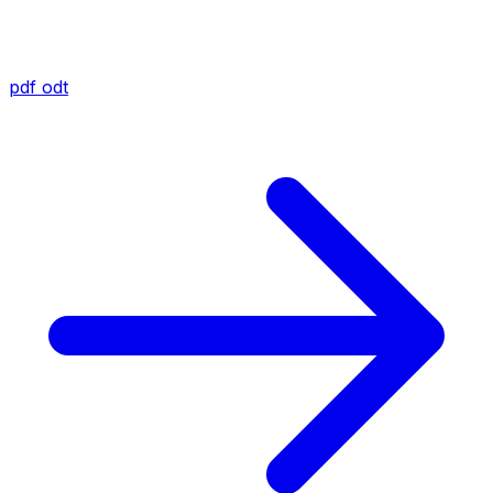
pdf
odt