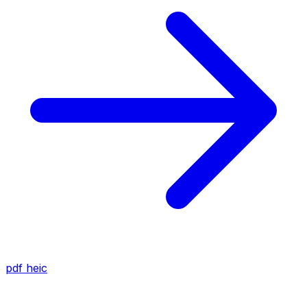
pdf
heic