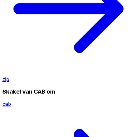
zip
Skakel van CAB om
cab