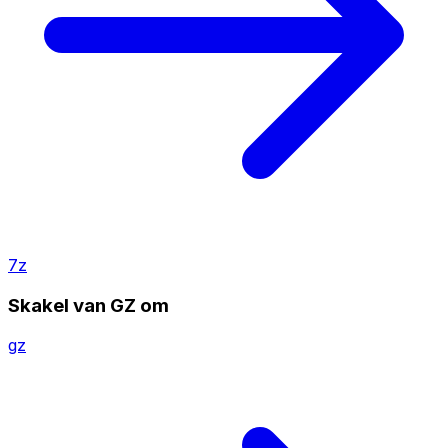
7z
Skakel van GZ om
gz