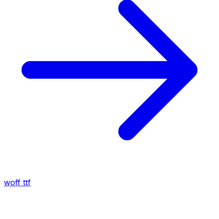
woff
ttf