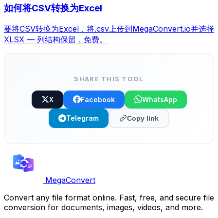
如何将CSV转换为Excel
要将CSV转换为Excel，将.csv上传到MegaConvert.io并选择
XLSX — 列结构保留，免费。
SHARE THIS TOOL
X
Facebook
WhatsApp
Telegram
Copy link
MegaConvert
Convert any file format online. Fast, free, and secure file
conversion for documents, images, videos, and more.