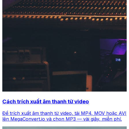
Cách trích xuất âm thanh từ video
Để trích xuất âm thanh từ video, tải MP4, MOV hoặc AVI
lên MegaConvert.io và chọn MP3 — vài giây, miễn phí.