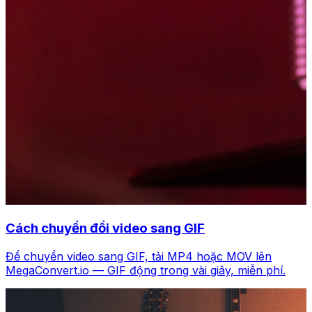
Cách chuyển đổi video sang GIF
Để chuyển video sang GIF, tải MP4 hoặc MOV lên
MegaConvert.io — GIF động trong vài giây, miễn phí.