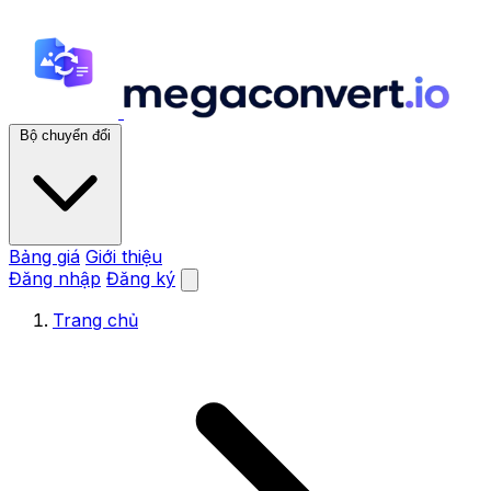
Bộ chuyển đổi
Bảng giá
Giới thiệu
Đăng nhập
Đăng ký
Trang chủ