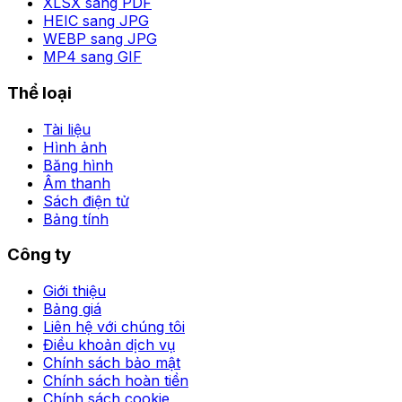
XLSX sang PDF
HEIC sang JPG
WEBP sang JPG
MP4 sang GIF
Thể loại
Tài liệu
Hình ảnh
Băng hình
Âm thanh
Sách điện tử
Bảng tính
Công ty
Giới thiệu
Bảng giá
Liên hệ với chúng tôi
Điều khoản dịch vụ
Chính sách bảo mật
Chính sách hoàn tiền
Chính sách cookie