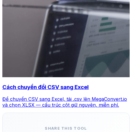
Cách chuyển đổi CSV sang Excel
Để chuyển CSV sang Excel, tải .csv lên MegaConvert.io
và chọn XLSX — cấu trúc cột giữ nguyên, miễn phí.
SHARE THIS TOOL