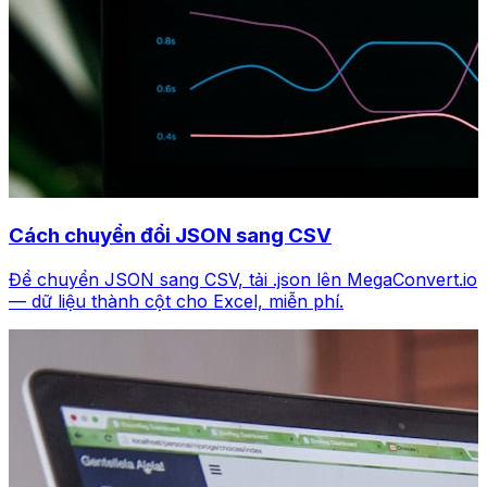
Cách chuyển đổi JSON sang CSV
Để chuyển JSON sang CSV, tải .json lên MegaConvert.io
— dữ liệu thành cột cho Excel, miễn phí.