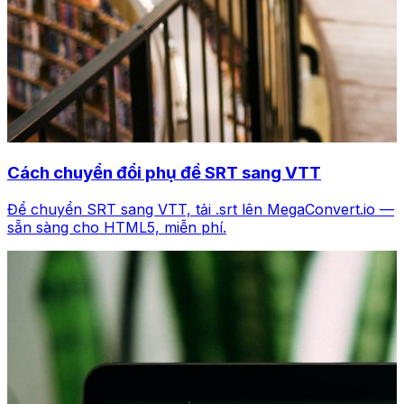
Cách chuyển đổi phụ đề SRT sang VTT
Để chuyển SRT sang VTT, tải .srt lên MegaConvert.io —
sẵn sàng cho HTML5, miễn phí.