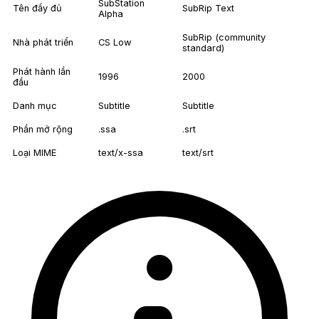
SubStation
Tên đầy đủ
SubRip Text
Alpha
SubRip (community
Nhà phát triển
CS Low
standard)
Phát hành lần
1996
2000
đầu
Danh mục
Subtitle
Subtitle
Phần mở rộng
.ssa
.srt
Loại MIME
text/x-ssa
text/srt