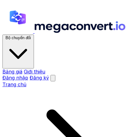
Bộ chuyển đổi
Bảng giá
Giới thiệu
Đăng nhập
Đăng ký
Trang chủ