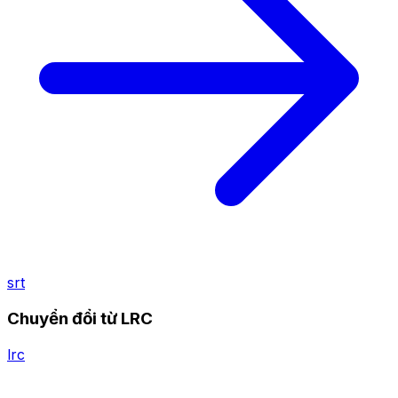
srt
Chuyển đổi từ LRC
lrc