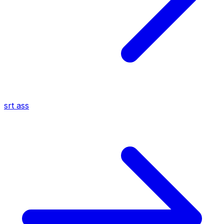
srt
ass