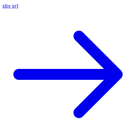
sbv
srt