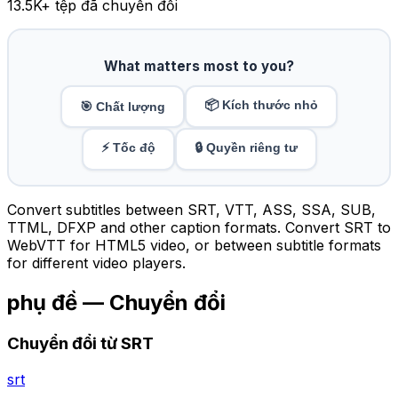
13.5K
+ tệp đã chuyển đổi
What matters most to you?
📦 Kích thước nhỏ
🎯 Chất lượng
⚡ Tốc độ
🔒 Quyền riêng tư
Convert subtitles between SRT, VTT, ASS, SSA, SUB,
TTML, DFXP and other caption formats. Convert SRT to
WebVTT for HTML5 video, or between subtitle formats
for different video players.
phụ đề — Chuyển đổi
Chuyển đổi từ SRT
srt