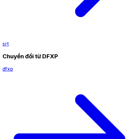
srt
Chuyển đổi từ DFXP
dfxp