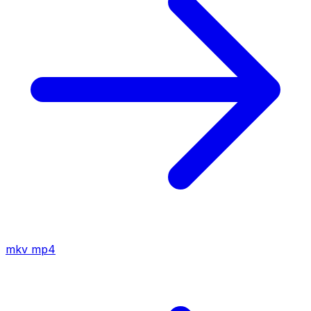
mkv
mp4