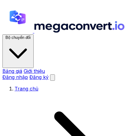
Bộ chuyển đổi
Bảng giá
Giới thiệu
Đăng nhập
Đăng ký
Trang chủ