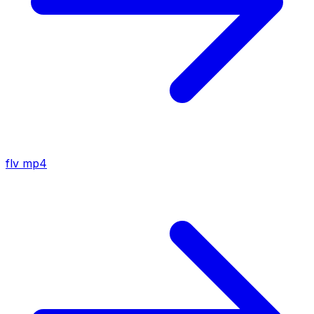
flv
mp4