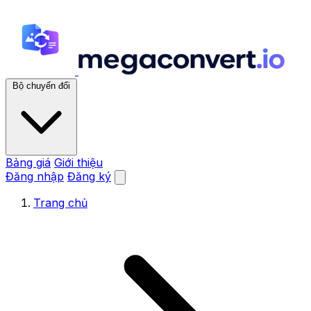
Bộ chuyển đổi
Bảng giá
Giới thiệu
Đăng nhập
Đăng ký
Trang chủ