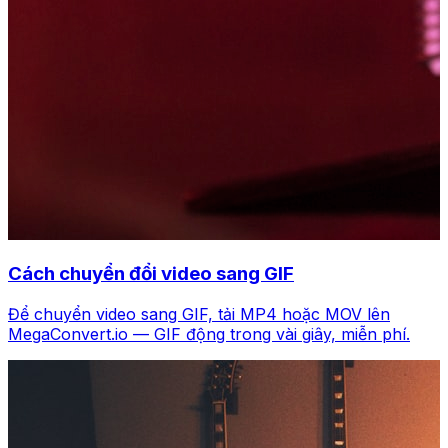
Cách chuyển đổi video sang GIF
Để chuyển video sang GIF, tải MP4 hoặc MOV lên
MegaConvert.io — GIF động trong vài giây, miễn phí.