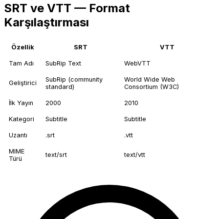
SRT ve VTT — Format
Karşılaştırması
Özellik
SRT
VTT
Tam Adı
SubRip Text
WebVTT
SubRip (community
World Wide Web
Geliştirici
standard)
Consortium (W3C)
İlk Yayın
2000
2010
Kategori
Subtitle
Subtitle
Uzantı
.srt
.vtt
MIME
text/srt
text/vtt
Türü